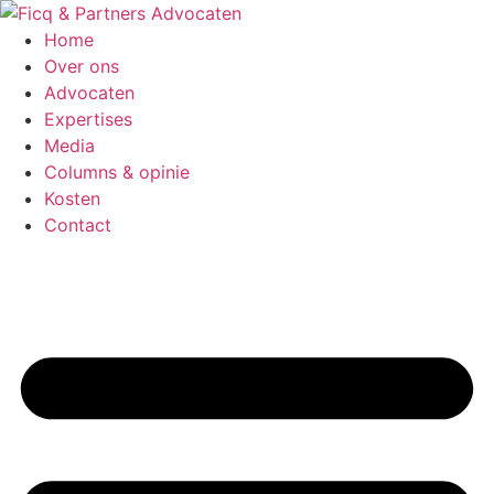
Ga
naar
Home
de
Over ons
inhoud
Advocaten
Expertises
Media
Columns & opinie
Kosten
Contact